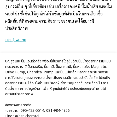
อุปกรณ์อื่น ๆ ที่เกี่ยวข้อง เช่น เครื่องกรองเคมี ปั๊มน้ำเสีย และปั๊ม
หอยโข่ง ซึ่งช่วยให้ลูกค้าได้รับข้อมูลที่จำเป็นในการเลือกซื้อ
ผลิตภัณฑ์ที่ตรงตามความต้องการของตนเองได้อย่างมี
ประสิทธิภาพ
เรียนรู้เพิ่มเติม
บุญสูงเนิน ปั๊มแอนด์วาล์ว พร้อมให้บริการโซลูชันด้านปั๊มน้ำอุตสาหกรรมแบบ
ครบวงจร เรามี ปั๊มคลอรีน, ปั๊มเคมี, ปั๊มสารเคมี, ปั๊มหอยโข่ง, Magnetic
Drive Pump, Chemical Pump และปั๊มแม่เหล็ก หลากหลายรุ่น รองรับ
การใช้งานในทุกอุตสาหกรรม ตั้งแต่โรงงานผลิต ระบบบำบัดน้ำเสีย ไปจนถึง
อุตสาหกรรมเคมี ร้อมให้คำแนะนำจากผู้เชี่ยวชาญเกี่ยวกับการเลือกปั๊ม การ
ติดตั้ง และการบำรุงรักษา เพื่อให้คุณมั่นใจได้ว่าอุปกรณ์ของคุณทำงานได้
อย่างมีประสิทธิภาพ
ช่องทางการติดต่อ
เบอร์โทร : 095-423-5514, 081-984-4956
Line : @bsn.chemtai