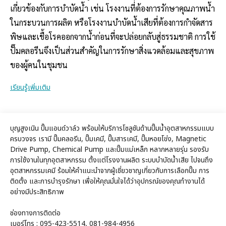
เกี่ยวข้องกับการบำบัดน้ำ เช่น โรงงานที่ต้องการรักษาคุณภาพน้ำ
ในกระบวนการผลิต หรือโรงงานบำบัดน้ำเสียที่ต้องการกำจัดสาร
พิษและเชื้อโรคออกจากน้ำก่อนที่จะปล่อยกลับสู่ธรรมชาติ การใช้
ปั๊มคลอรีนจึงเป็นส่วนสำคัญในการรักษาสิ่งแวดล้อมและสุขภาพ
ของผู้คนในชุมชน
เรียนรู้เพิ่มเติม
บุญสูงเนิน ปั๊มแอนด์วาล์ว พร้อมให้บริการโซลูชันด้านปั๊มน้ำอุตสาหกรรมแบบ
ครบวงจร เรามี ปั๊มคลอรีน, ปั๊มเคมี, ปั๊มสารเคมี, ปั๊มหอยโข่ง, Magnetic
Drive Pump, Chemical Pump และปั๊มแม่เหล็ก หลากหลายรุ่น รองรับ
การใช้งานในทุกอุตสาหกรรม ตั้งแต่โรงงานผลิต ระบบบำบัดน้ำเสีย ไปจนถึง
อุตสาหกรรมเคมี ร้อมให้คำแนะนำจากผู้เชี่ยวชาญเกี่ยวกับการเลือกปั๊ม การ
ติดตั้ง และการบำรุงรักษา เพื่อให้คุณมั่นใจได้ว่าอุปกรณ์ของคุณทำงานได้
อย่างมีประสิทธิภาพ
ช่องทางการติดต่อ
เบอร์โทร : 095-423-5514, 081-984-4956