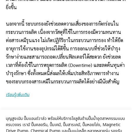
ยิ่งขึ้น
นอกจากนี้ ระบบกรองยังช่วยลดความเสี่ยงของการกัดกร่อนใน
กระบวนการผลิต เนื่องจากวัสดุที่ใช้ในการกรองมีความทนทาน
ต่อสารเคมีรุนแรง ไม่เกิดปฏิกิริยาในกระบวนการกรอง ทำให้ยืด
อายุการใช้งานของอุปกรณ์ได้ดีขึ้น การออกแบบที่ช่วยให้บำรุง
รักษาง่ายและสามารถถอดเปลี่ยนฟิลเตอร์ได้สะดวก ยังช่วยลด
เวลาที่ต้องใช้ในการหยุดการผลิต (Downtime) และลดต้นทุนค่า
บำรุงรักษา ซึ่งทั้งหมดนี้ส่งผลให้เพิ่มประสิทธิภาพการทำงาน
ของระบบกรองสารเคมีในกระบวนการผลิตได้อย่างมีนัยสำคัญ
เรียนรู้เพิ่มเติม
บุญสูงเนิน ปั๊มแอนด์วาล์ว พร้อมให้บริการโซลูชันด้านปั๊มน้ำอุตสาหกรรมแบบ
ครบวงจร เรามี ปั๊มคลอรีน, ปั๊มเคมี, ปั๊มสารเคมี, ปั๊มหอยโข่ง, Magnetic
Drive Pump, Chemical Pump และปั๊มแม่เหล็ก หลากหลายรุ่น รองรับ